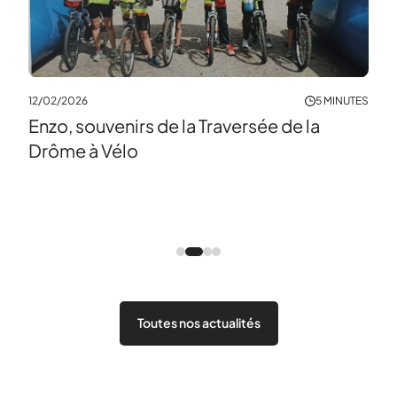
12/02/2026
5 MINUTES
Enzo, souvenirs de la Traversée de la
NUTES
15/0
Drôme à Vélo
Jou
pla
Toutes nos actualités