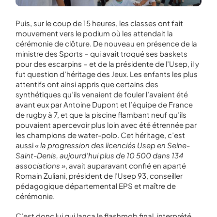
Puis, sur le coup de 15 heures, les classes ont fait
mouvement vers le podium où les attendait la
cérémonie de clôture. De nouveau en présence de la
ministre des Sports – qui avait troqué ses baskets
pour des escarpins – et de la présidente de l’Usep, il y
fut question d’héritage des Jeux. Les enfants les plus
attentifs ont ainsi appris que certains des
synthétiques qu’ils venaient de fouler l’avaient été
avant eux par Antoine Dupont et l’équipe de France
de rugby à 7, et que la piscine flambant neuf qu’ils
pouvaient apercevoir plus loin avec été étrennée par
les champions de water-polo. Cet héritage, c’est
aussi
« la progression des licenciés Usep en Seine-
Saint-Denis, aujourd’hui plus de 10 500 dans 134
associations »
, avait auparavant confié en aparté
Romain Zuliani, président de l’Usep 93, conseiller
pédagogique départemental EPS et maître de
cérémonie.
C’est donc lui qui lança le flashmob final, interprété