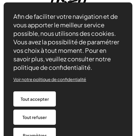
Afin de faciliter votre navigation et de
vous apporter le meilleur service
possible, nous utilisons des cookies.
Vous avez la possibilité de paramétrer
Adhérer
vos choix à tout moment. Pour en
Se documenter
Nos partenaires
savoir plus, veuillez consulter notre
Nous trouver
politique de confidentialité.
Actualités récentes
Voir notre politique de confidentialité
Assurances
Tout accepter
Mentions légales
Politique de confidentialité
CGV/CGU
Paramétrage des cookies
Tout refuser
Made by 148
Paramètres