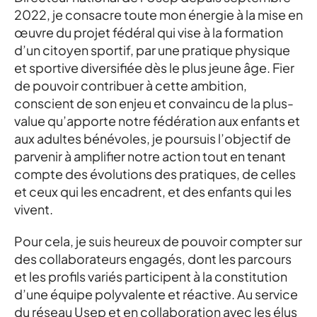
engagement en
2022, je consacre toute mon énergie à la mise en
développant outils et
ressources, en soutenant
œuvre du projet fédéral qui vise à la formation
les associations d’écoles
et ainsi contribuer à
d’un citoyen sportif, par une pratique physique
l’épanouissement des
et sportive diversifiée dès le plus jeune âge. Fier
enfants à travers le sport
et l'éducation.
de pouvoir contribuer à cette ambition,
conscient de son enjeu et convaincu de la plus-
value qu’apporte notre fédération aux enfants et
aux adultes bénévoles, je poursuis l’objectif de
parvenir à amplifier notre action tout en tenant
compte des évolutions des pratiques, de celles
et ceux qui les encadrent, et des enfants qui les
vivent.
Pour cela, je suis heureux de pouvoir compter sur
des collaborateurs engagés, dont les parcours
et les profils variés participent à la constitution
d’une équipe polyvalente et réactive. Au service
du réseau Usep et en collaboration avec les élus