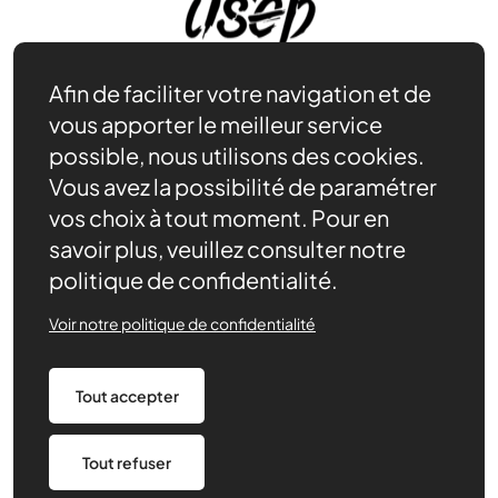
Afin de faciliter votre navigation et de
vous apporter le meilleur service
possible, nous utilisons des cookies.
Adhérer
Vous avez la possibilité de paramétrer
Se documenter
vos choix à tout moment. Pour en
Nos partenaires
savoir plus, veuillez consulter notre
Nous trouver
politique de confidentialité.
Actualités récentes
Assurances
Voir notre politique de confidentialité
Mentions légales
Tout accepter
Politique de confidentialité
CGV/CGU
Paramétrage des cookies
Made by 148
Tout refuser