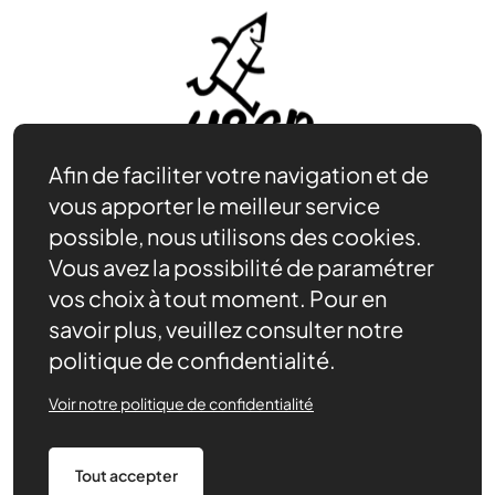
Afin de faciliter votre navigation et de
vous apporter le meilleur service
possible, nous utilisons des cookies.
Vous avez la possibilité de paramétrer
Adhérer
vos choix à tout moment. Pour en
Se documenter
savoir plus, veuillez consulter notre
Nos partenaires
politique de confidentialité.
Nous trouver
Actualités récentes
Voir notre politique de confidentialité
Assurances
Tout accepter
Mentions légales