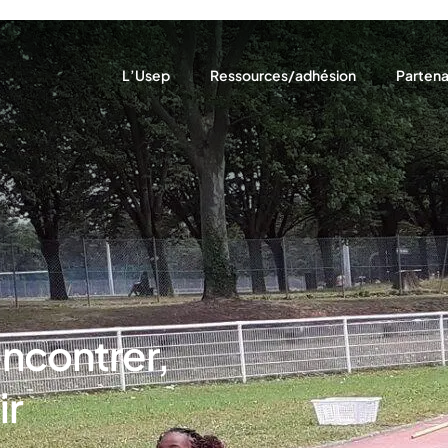
L’Usep
Ressources/adhésion
Partena
Notre rôle
Ressources pédagogiques
Nous so
Notre projet
Adhésion
Nos par
Qui sommes-nous ?
Assurances
Nos actions
Actualités récentes
encontrer,
ir