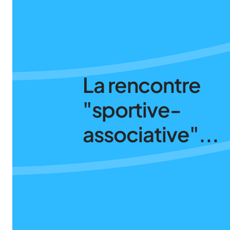
La rencontre
"sportive-
associative"...