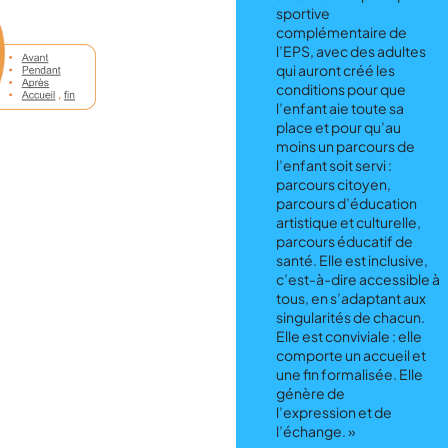
sportive
complémentaire de
l’EPS, avec des adultes
qui auront créé les
conditions pour que
l’enfant aie toute sa
place et pour qu’au
moins un parcours de
l’enfant soit servi :
parcours citoyen,
parcours d’éducation
artistique et culturelle,
parcours éducatif de
santé. Elle est inclusive,
c’est-à-dire accessible à
tous, en s’adaptant aux
singularités de chacun.
Elle est conviviale : elle
comporte un accueil et
une fin formalisée. Elle
génère de
l’expression et de
l’échange. »