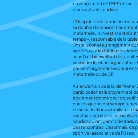
prolongement de l’EPS et finali
d’une activité sportive.
L’Usep utilise le terme de rencon
sa double dimension. Les enfants
maternelle, ils investissent d’autr
temps », responsable de la table 
l’installation et au rangement du
sportifs ou à la distribution des 
sous l’œil bienveillant des adult
seconder le jeune organisateur. 
peuvent organiser avec leur ense
maternelle ou de CP.
Au lendemain de la
loi de février
participation et la citoyenneté 
également donné pour objectif d
quelles que soient ses aptitudes.
de scolarisation « en milieu ordina
réactualisés depuis, les outils 
handicap »
ont permis de traduire
des rencontres. Désormais, ce pr
sportive-associative de l’Usep.