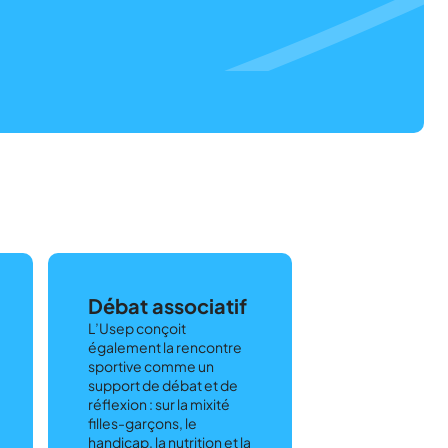
Débat associatif
L’Usep conçoit
également la rencontre
sportive comme un
support de débat et de
réflexion : sur la mixité
filles-garçons, le
handicap, la nutrition et la