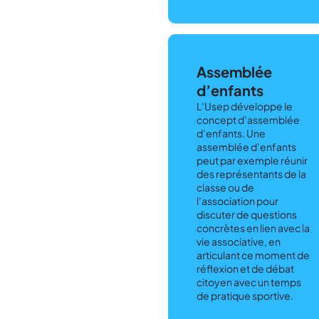
Assemblée
d’enfants
L’Usep développe le
concept d’assemblée
d’enfants. Une
assemblée d’enfants
peut par exemple réunir
des représentants de la
classe ou de
l’association pour
discuter de questions
concrètes en lien avec la
vie associative, en
articulant ce moment de
réflexion et de débat
citoyen avec un temps
de pratique sportive.