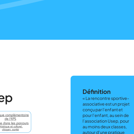
Définition
sep
« La rencontre sportive-
associative est un projet
conçu par l’enfant et
pour l’enfant, au sein de
l’association Usep, pour
au moins deux classes,
autour d’une pratique