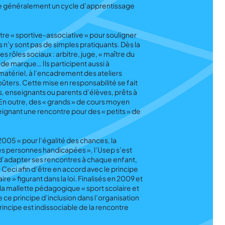
se généralement un cycle d’apprentissage
tre « sportive-associative » pour souligner
 n’y sont pas de simples pratiquants. Dès la
es rôles sociaux : arbitre, juge, « maître du
de marque… Ils participent aussi à
 matériel, à l’encadrement des ateliers
goûters. Cette mise en responsabilité se fait
es, enseignants ou parents d’élèves, prêts à
En outre, des « grands » de cours moyen
ignant une rencontre pour des « petits » de
 2005 « pour l’égalité des chances, la
des personnes
handicapées
»
, l’Usep s’est
’adapter ses rencontres à chaque enfant,
 Ceci afin d’être en accord avec le principe
ire » figurant dans la loi. Finalisés en 2009 et
de la mallette pédagogique
« sport scolaire et
 ce principe d’inclusion dans l’organisation
incipe est indissociable de la rencontre