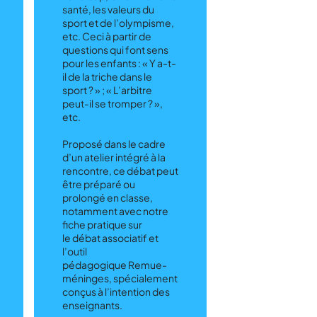
santé, les valeurs du
sport et de l’olympisme,
etc. Ceci à partir de
questions qui font sens
pour les enfants : « Y a-t-
il de la triche dans le
sport ? » ; « L’arbitre
peut-il se tromper ? »,
etc.
Proposé dans le cadre
d’un atelier intégré à la
rencontre, ce débat peut
être préparé ou
prolongé en classe,
notamment avec notre
fiche pratique sur
le débat associatif et
l’outil
pédagogique Remue-
méninges, spécialement
conçus à l’intention des
enseignants.