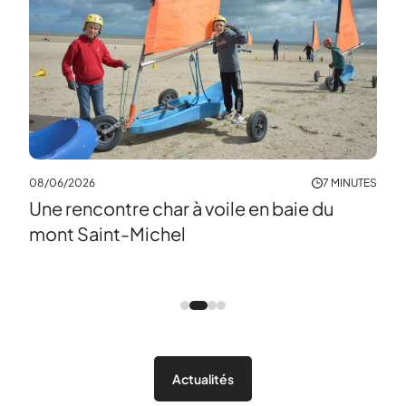
04/0
À l
mat
08/06/2026
7 MINUTES
Une rencontre char à voile en baie du
NUTES
mont Saint-Michel
a
Actualités