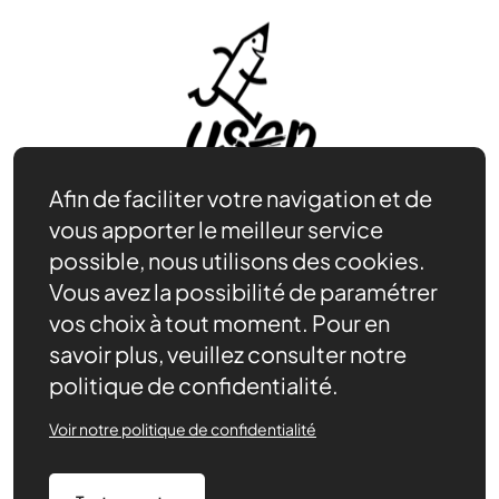
Afin de faciliter votre navigation et de
vous apporter le meilleur service
possible, nous utilisons des cookies.
Vous avez la possibilité de paramétrer
Adhérer
Se documenter
vos choix à tout moment. Pour en
Nos partenaires
savoir plus, veuillez consulter notre
Nous trouver
politique de confidentialité.
Actualités récentes
Voir notre politique de confidentialité
Assurances