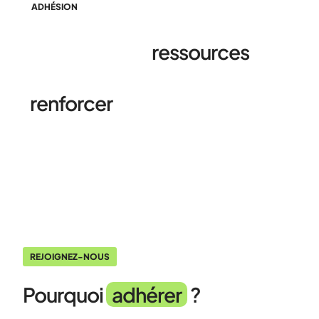
ADHÉSION
Proposer des
ressources
sportives et éducatives,
renforcer
l'engagement
citoyen des enfants.
REJOIGNEZ-NOUS
Pourquoi
adhérer
?