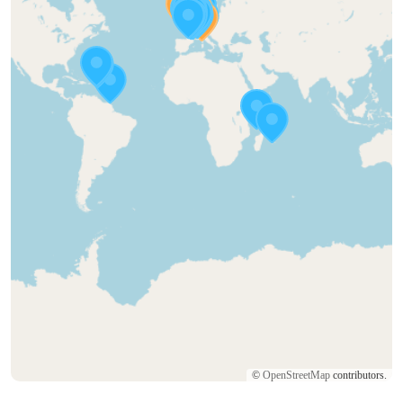
©
OpenStreetMap
contributors.