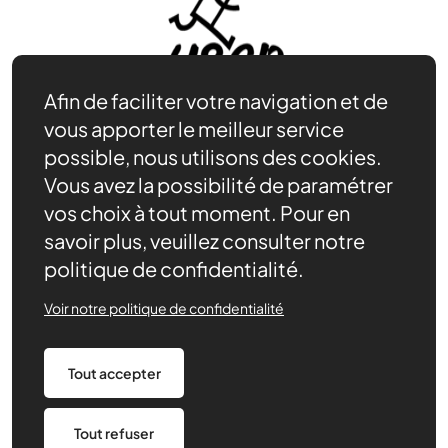
Afin de faciliter votre navigation et de
vous apporter le meilleur service
possible, nous utilisons des cookies.
Vous avez la possibilité de paramétrer
Adhérer
vos choix à tout moment. Pour en
Se documenter
savoir plus, veuillez consulter notre
Nos partenaires
politique de confidentialité.
Nous trouver
Actualités récentes
Voir notre politique de confidentialité
Assurances
Tout accepter
Mentions légales
Politique de confidentialité
CGV/CGU
Tout refuser
Paramétrage des cookies