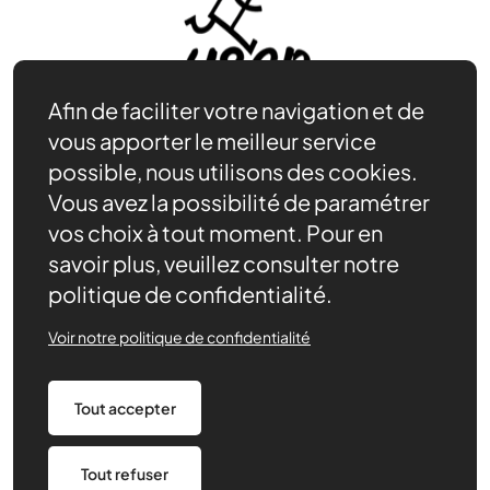
Afin de faciliter votre navigation et de
vous apporter le meilleur service
possible, nous utilisons des cookies.
Vous avez la possibilité de paramétrer
Adhérer
vos choix à tout moment. Pour en
Se documenter
savoir plus, veuillez consulter notre
Nos partenaires
politique de confidentialité.
Nous trouver
Actualités récentes
Voir notre politique de confidentialité
Assurances
Tout accepter
Mentions légales
Politique de confidentialité
CGV/CGU
Tout refuser
Paramétrage des cookies