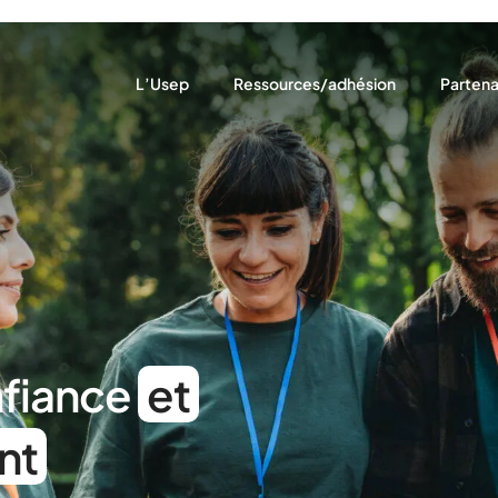
L’Usep
Ressources/adhésion
Partena
Notre rôle
Ressources pédagogiques
Nous so
Notre projet
Adhésion
Nos par
Qui sommes-nous ?
Assurances
Nos actions
Actualités récentes
nfiance
et
nt