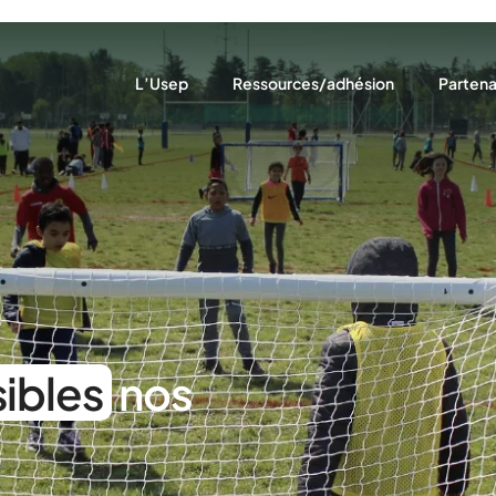
L’Usep
Ressources/adhésion
Partena
Notre rôle
Ressources pédagogiques
Nous so
Notre projet
Adhésion
Nos par
Qui sommes-nous ?
Assurances
Nos actions
Actualités récentes
ibles
nos