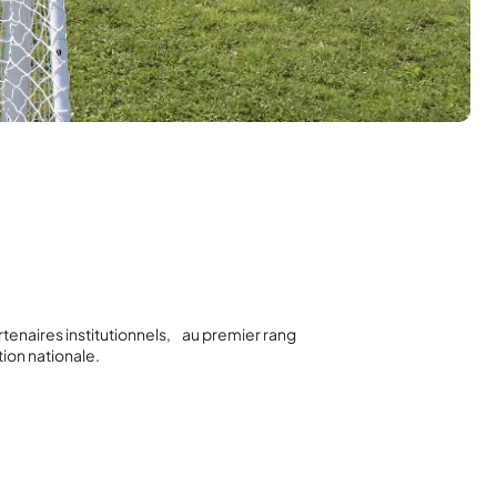
enaires institutionnels, au premier rang
tion nationale.