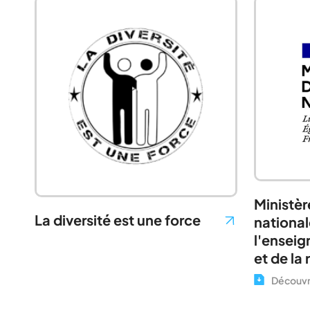
Ministèr
La diversité est une force
national
l'enseig
et de la
Découvri