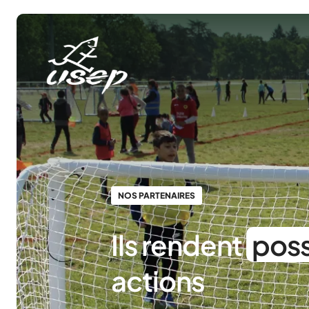
Panneau de gestion des cookies
NOS PARTENAIRES
Ils rendent
poss
actions