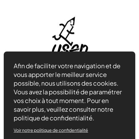
Afin de faciliter votre navigation et de
vous apporter le meilleur service
possible, nous utilisons des cookies.
Vous avez la possibilité de paramétrer
Adhérer
Se documenter
vos choix à tout moment. Pour en
Nos partenaires
savoir plus, veuillez consulter notre
Nous trouver
politique de confidentialité.
Actualités récentes
Voir notre politique de confidentialité
Assurances