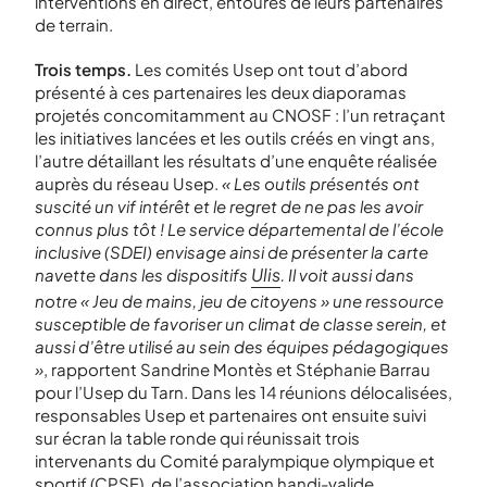
interventions en direct, entourés de leurs partenaires
de terrain.
Trois temps.
Les comités Usep ont tout d’abord
présenté à ces partenaires les deux diaporamas
projetés concomitamment au CNOSF : l’un retraçant
les initiatives lancées et les outils créés en vingt ans,
l’autre détaillant les résultats d’une enquête réalisée
auprès du réseau Usep.
« Les outils présentés ont
suscité un vif intérêt et le regret de ne pas les avoir
connus plus tôt ! Le service départemental de l’école
inclusive (SDEI) envisage ainsi de présenter la carte
Ulis
navette dans les dispositifs
. Il voit aussi dans
notre « Jeu de mains, jeu de citoyens » une ressource
susceptible de favoriser un climat de classe serein, et
aussi d’être utilisé au sein des équipes pédagogiques
»
, rapportent Sandrine Montès et Stéphanie Barrau
pour l’Usep du Tarn. Dans les 14 réunions délocalisées,
responsables Usep et partenaires ont ensuite suivi
sur écran la table ronde qui réunissait trois
intervenants du Comité paralympique olympique et
sportif (CPSF), de l’association handi-valide