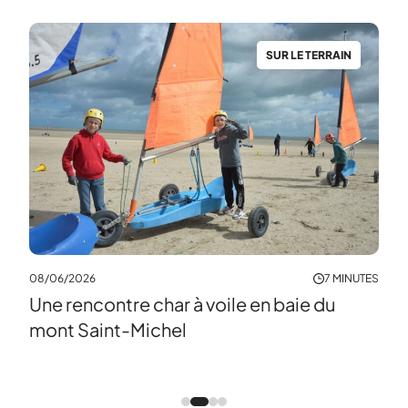
N
SUR LE TERRAIN
04/0
À l
mat
08/06/2026
7 MINUTES
Une rencontre char à voile en baie du
NUTES
mont Saint-Michel
a