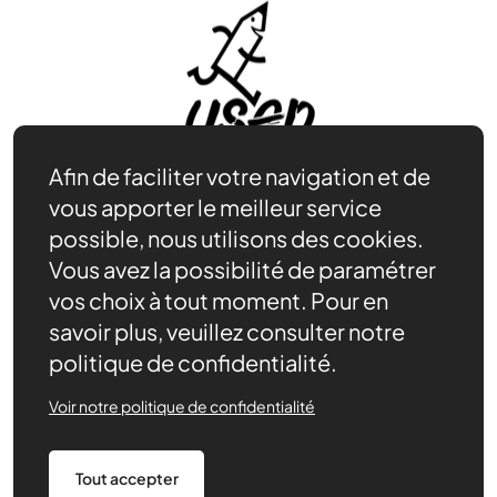
Afin de faciliter votre navigation et de
vous apporter le meilleur service
possible, nous utilisons des cookies.
Vous avez la possibilité de paramétrer
Adhérer
Se documenter
vos choix à tout moment. Pour en
Nos partenaires
savoir plus, veuillez consulter notre
Nous trouver
politique de confidentialité.
Actualités récentes
Voir notre politique de confidentialité
Assurances
Tout accepter
Mentions légales