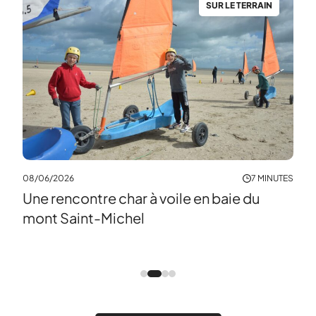
N
SUR LE TERRAIN
04/0
À l
mat
08/06/2026
7 MINUTES
Une rencontre char à voile en baie du
NUTES
mont Saint-Michel
a