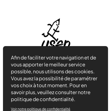
Afin de faciliter votre navigation et de
vous apporter le meilleur service
possible, nous utilisons des cookies.
Vous avez la possibilité de paramétrer
Adhérer
Se documenter
vos choix à tout moment. Pour en
Nos partenaires
savoir plus, veuillez consulter notre
Nous trouver
politique de confidentialité.
Actualités récentes
Voir notre politique de confidentialité
Assurances