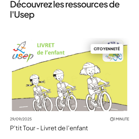
Découvrez les ressources de
l'Usep
S
CITOYENNETÉ
MINUTE
11/09
29/09/2025
1 MINUTE
Bas
P'tit Tour - Livret de l'enfant