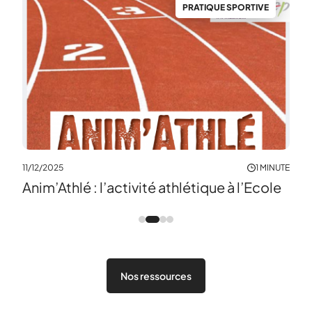
S
PRATIQUE SPORTIVE
MINUTE
11/09
Bas
11/12/2025
1 MINUTE
Anim’Athlé : l’activité athlétique à l’Ecole
Nos ressources