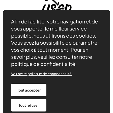
Afin de faciliter votre navigation et de
vous apporter le meilleur service
possible, nous utilisons des cookies.
Vous avez la possibilité de paramétrer
Adhérer
vos choix à tout moment. Pour en
Se documenter
Nos partenaires
savoir plus, veuillez consulter notre
Nous trouver
politique de confidentialité.
Actualités récentes
Voir notre politique de confidentialité
Assurances
Tout accepter
Mentions légales
Politique de confidentialité
CGV/CGU
Paramétrage des cookies
Tout refuser
Made by 148