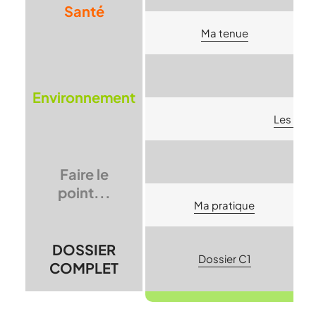
Santé
Ma tenue
Environnement
Les déc
Faire le
point...
Ma pratique
DOSSIER
Dossier C1
COMPLET