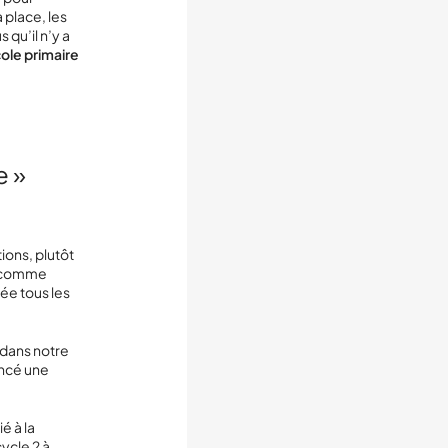
 place, les
 qu’il n’y a
ole primaire
e »
ions, plutôt
es comme
sée tous les
 dans notre
ancé une
é à la
ycle 2 à