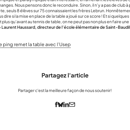
hanges. Nous pensons donc le reconduire. Sinon, il n’y a pas de club à 
e, seuls 8 élèves sur 75 connaissaient les frères Lebrun. Honnêtemen
 dire si la mise en place de la table a joué sur ce score ! Et si quelques
t plus qu’avant au tennis de table, on ne peut pas non plus en faire une
»
Laurent Haussard, directeur de l’école élémentaire de Saint-Baudi
e ping remet la table avec l’Usep
Partagez l'article
Partager c'est la meilleure façon de nous soutenir!