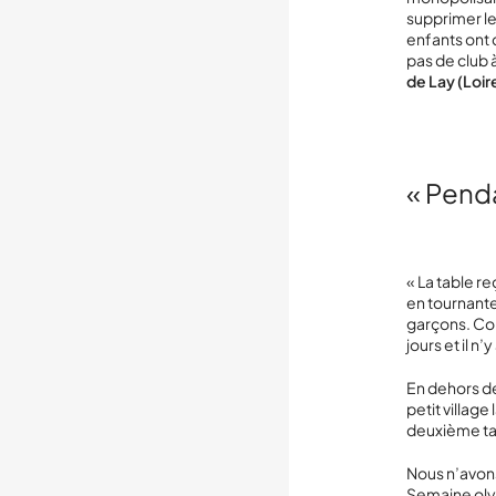
supprimer le
enfants ont d
pas de club à
de Lay (Loir
« Penda
« La table r
en tournante
garçons. Com
jours et il n
En dehors de
petit villag
deuxième tab
Nous n’avons
Semaine olym