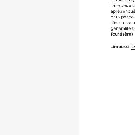
faire des éc
après enquêt
peux pas vous
s’intéressen
généralité ! 
Tour (Isère)
L
Lire aussi :