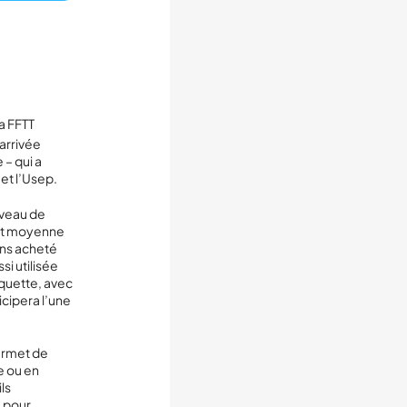
a FFTT
arrivée
 – qui a
 et l’Usep.
iveau de
e et moyenne
ons acheté
si utilisée
aquette, avec
icipera l’une
permet de
e ou en
ls
é pour