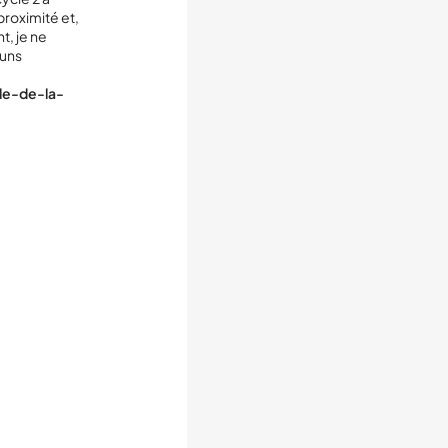
proximité et,
t, je ne
 uns
lle-de-la-