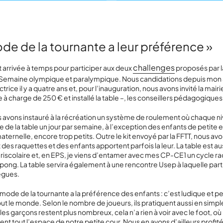
de de la tournante a leur préférence »
challenges
st arrivée à temps pour participer aux deux
proposés par l
a Semaine olympique et paralympique. Nous candidations depuis mon 
ice il y a quatre ans et, pour l’inauguration, nous avons invité la mairie
e à charge de 250 € et installé la table –, les conseillers pédagogiques
 avons instauré à la récréation un système de roulement où chaque n
te de la table un jour par semaine, à l’exception des enfants de petit
aternelle, encore trop petits. Outre le kit envoyé par la FFTT, nous av
 des raquettes et des enfants apportent parfois la leur. La table est aus
iscolaire et, en EPS, je viens d’entamer avec mes CP-CE1 un cycle r
-pong. La table servira également à une rencontre Usep à laquelle part
ègues.
le mode de la tournante a la préférence des enfants : c’est ludique et 
tout le monde. Selon le nombre de joueurs, ils pratiquent aussi en simpl
 les garçons restent plus nombreux, cela n’a rien à voir avec le foot, où i
nt tout l’espace de notre petite cour. Nous en avons d’ailleurs profit