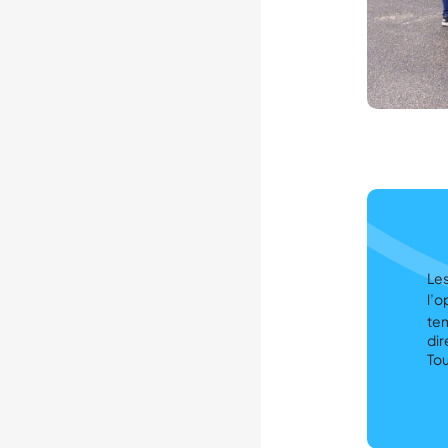
Les
l’o
tem
dir
Tou