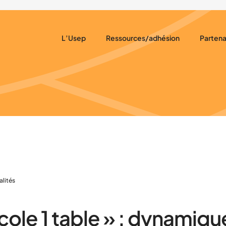
L’Usep
Ressources/adhésion
Partena
Notre rôle
Ressources pédagogiques
Nous so
Notre projet
Adhésion
Nos par
Qui sommes-nous ?
Assurances
Nos actions
Actualités récentes
alités
école 1 table » : dynamiqu