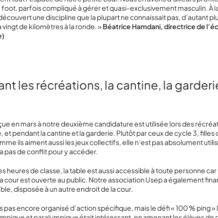
 foot, parfois compliqué à gérer et quasi-exclusivement masculin. À la
écouvert une discipline que la plupart ne connaissait pas, d’autant plus
 vingt de kilomètres à la ronde. »
Béatrice Hamdani, directrice de l’éc
e)
nt les récréations, la cantine, la garderi
eçue en mars à notre deuxième candidature est utilisée lors des récréat
, et pendant la cantine et la garderie. Plutôt par ceux de cycle 3, fill
me ils aiment aussi les jeux collectifs, elle n’est pas absolument utili
’y a pas de conflit pour y accéder.
s heures de classe, la table est aussi accessible à toute personne car
e la cour est ouverte au public. Notre association Usep a également fin
le, disposée à un autre endroit de la cour.
 pas encore organisé d’action spécifique, mais le défi « 100 % ping » li
pique et paralympique était intéressant, en amenant les élèves de c