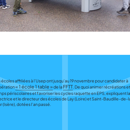
 écoles affiliées à l’Usep ont jusqu’au 19 novembre pour candidater à
« 1 école 1 table »
FFTT
pération
de la
. De quoi animer récréations e
ps périscolaires et favoriser les cycles raquette en EPS, expliquent l
ectrice et le directeur des écoles de Lay (Loire) et Saint-Baudille-de-l
r (Isère), dotées l’an passé.