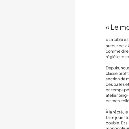
« Le mo
« La table e
autour de l
comme directr
réglé le rest
Depuis, nous
classe profi
section de m
des balles et
en temps pér
atelier ping
de mes coll
À la récré, 
faire jouer 
double. Et si
monopolisaie