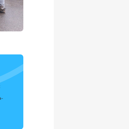
t
a
a-