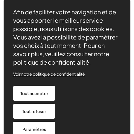
Afin de faciliter votre navigation et de
vous apporter le meilleur service
possible, nous utilisons des cookies.
Vous avez la possibilité de paramétrer
Adhérer
Se documenter
vos choix à tout moment. Pour en
Nos partenaires
savoir plus, veuillez consulter notre
Nous trouver
politique de confidentialité.
Actualités récentes
Voir notre politique de confidentialité
Assurances
Tout accepter
Mentions légales
Politique de confidentialité
CGV/CGU
Paramétrage des cookies
Tout refuser
Made by 148
Paramètres