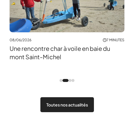
04/0
À l
mat
08/06/2026
7 MINUTES
Une rencontre char à voile en baie du
NUTES
mont Saint-Michel
a
Toutes nos actualités