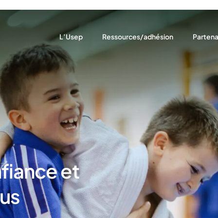
L’Usep
Ressources/adhésion
Partena
Notre rôle
Ressources pédagogiques
Nous so
Notre projet
Adhésion
Nos par
Qui sommes-nous ?
Assurances
Nos actions
Actualités récentes
nfiance et
us