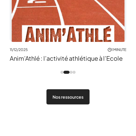
MINUTE
29/0
11/12/2025
1 MINUTE
P't
Anim’Athlé : l’activité athlétique à l’Ecole
Nos ressources