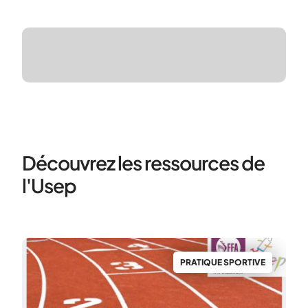
Découvrez les ressources de
l'Usep
S
PRATIQUE SPORTIVE