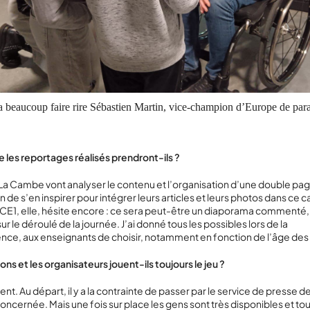
a beaucoup faire rire Sébastien Martin, vice-champion d’Europe de pa
 les reportages réalisés prendront-ils ?
a Cambe vont analyser le contenu et l’organisation d’une double pa
n de s’en inspirer pour intégrer leurs articles et leurs photos dans ce c
CE1, elle, hésite encore : ce sera peut-être un diaporama commenté, 
ur le déroulé de la journée. J’ai donné tous les possibles lors de la
nce, aux enseignants de choisir, notamment en fonction de l’âge des
ons et les organisateurs jouent-ils toujours le jeu ?
. Au départ, il y a la contrainte de passer par le service de presse de
oncernée. Mais une fois sur place les gens sont très disponibles et tou