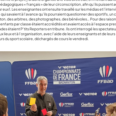
édagogiques « français » de leur circonscription, afin qu’ils puissent a
ur eux
1
. Les enseignantes ont ensuite travaillé sur les médias et l’inter
, qui savaient à l’avance qu’ils pourraient questionner des sportifs, u
on, des arbitres, des photographes, des bénévoles… Pour des raison
 enfants par classe étaient accrédités et avaient accès à l’espace pre
des étaient P’tits Reporters en tribune. Ils ont interrogé les spectateu
x lieux et à l’organisation, avec l’aide de leurs enseignants et de leur
 du sport scolaire, déchargés de cours le vendredi.