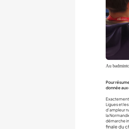
Au badminton
Pour résumer
donnée aux c
Exactement. 
Ligues et le
d’ampleur na
la Normandie
démarche ini
finale du 