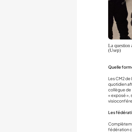
La question 
(Usep)
Quelle forme
Les CM2 de L
quotidien afi
collègue de 
« exposé », s
visioconfére
Les fédérati
Complètement
fédération c