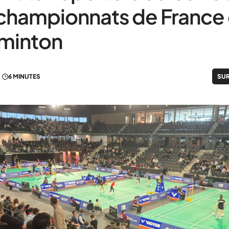
championnats de France
minton
6 MINUTES
SUR