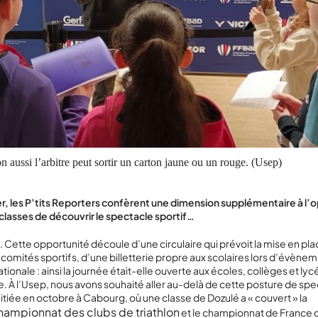
 aussi l’arbitre peut sortir un carton jaune ou un rouge. (Usep)
, les P’tits Reporters confèrent une dimension supplémentaire à l’
lasses de découvrir le spectacle sportif…
Cette opportunité découle d’une circulaire qui prévoit la mise en plac
s comités sportifs, d’une billetterie propre aux scolaires lors d’évène
tionale : ainsi la journée était-elle ouverte aux écoles, collèges et ly
. À l’Usep, nous avons souhaité aller au-delà de cette posture de spe
tiée en octobre à Cabourg, où une classe de Dozulé a « couvert » la
championnat des clubs de triathlon
et le championnat de France 