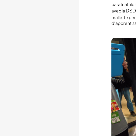
paratriathlon
DSD
avec la
mallette péd
d’apprentiss