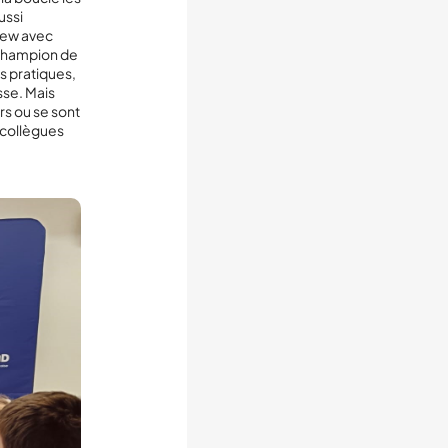
ussi
view avec
n champion de
s pratiques,
sse. Mais
rs ou se sont
s collègues