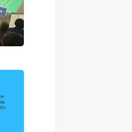
ère
 de
ifs