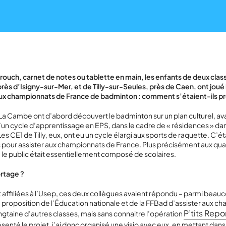
ouch, carnet de notes ou tablette en main, les enfants de deux cla
ès d’Isigny-sur-Mer, et de Tilly-sur-Seules, près de Caen, ont joué l
ux championnats de France de badminton : comment s’étaient-ils p
a Cambe ont d’abord découvert le badminton sur un plan culturel, av
’un cycle d’apprentissage en EPS, dans le cadre de « résidences » dan
es CE1 de Tilly, eux, ont eu un cycle élargi aux sports de raquette. C’éta
 pour assister aux championnats de France. Plus précisément aux qual
 le public était essentiellement composé de scolaires.
ortage ?
ffiliées à l’Usep, ces deux collègues avaient répondu – parmi beauc
la proposition de l’Éducation nationale et de la FFBad d’assister aux 
P’tits Repo
ngtaine d’autres classes, mais sans connaitre l’opération
ésenté le projet, j’ai donc organisé une visio avec eux, en mettant dans