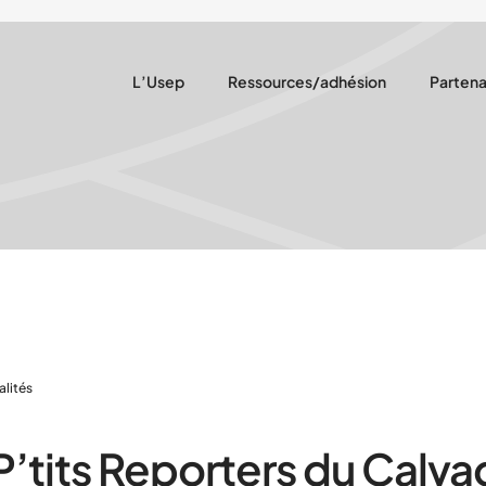
L’Usep
Ressources/adhésion
Partena
Notre rôle
Ressources pédagogiques
Nous so
Notre projet
Adhésion
Nos par
Qui sommes-nous ?
Assurances
Nos actions
Actualités récentes
alités
P’tits Reporters du Calv