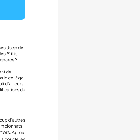
sses Usep de
es P’tits
réparés ?
ant de
s le collège
it d’ailleurs
ifications du
oup d’autres
championnats
rters
. Après
 la boucle les