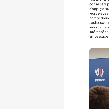
conseillers p
s’appuyer s
leurs élèves
parabadmint
seuls quatre
leurs camara
intéressés au
ambassadeurs