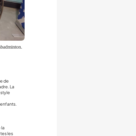
rabadminton.
ge de
adre. La
style
 enfants.
 la
tes les