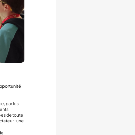
opportunité
e, par les
ments
cées de toute
ctateur : une
de