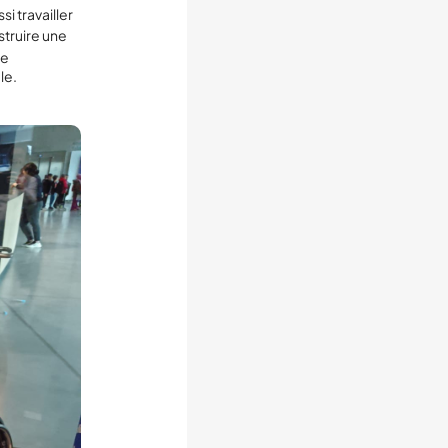
si travailler
struire une
ce
le.