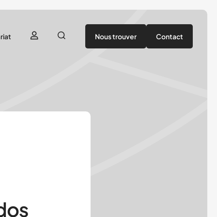
riat
Nous trouver
Contact
utenir
tenaires
ados