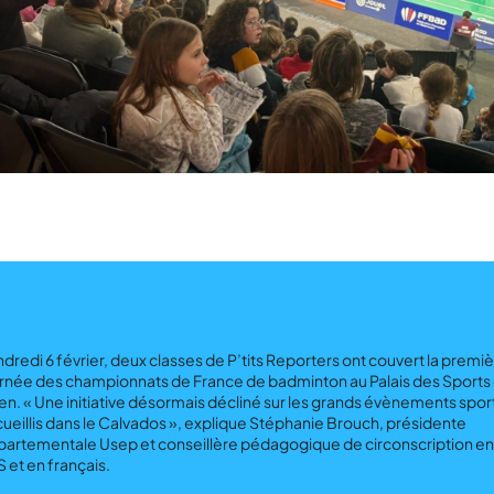
dredi 6 février, deux classes de P’tits Reporters ont couvert la premi
rnée des championnats de France de badminton au Palais des Sports
n. « Une initiative désormais décliné sur les grands évènements sport
ueillis dans le Calvados », explique Stéphanie Brouch, présidente
artementale Usep et conseillère pédagogique de circonscription en
 et en français.