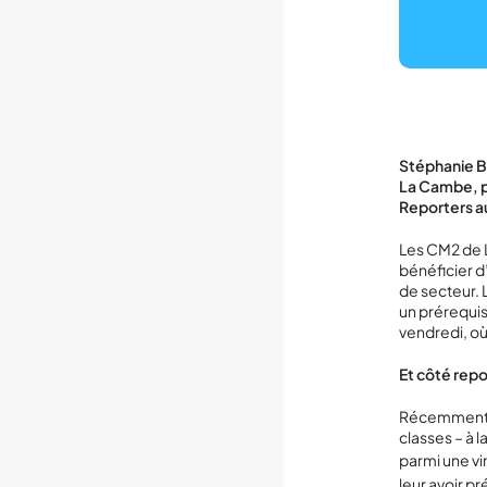
Stéphanie Br
La Cambe, pr
Reporters a
Les CM2 de L
bénéficier d
de secteur. L
un prérequis
vendredi, où
Et côté rep
Récemment a
classes – à 
parmi une vi
leur avoir pr