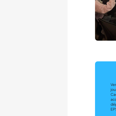
Ven
jou
Cae
acc
dép
EPS