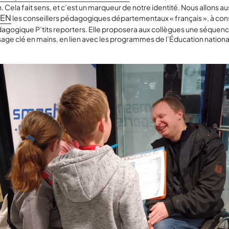
. Cela fait sens, et c’est un marqueur de notre identité. Nous allons aus
EN
les conseillers pédagogiques départementaux « français », à con
agogique P’tits reporters. Elle proposera aux collègues une séquen
age clé en mains, en lien avec les programmes de l’Éducation nationa