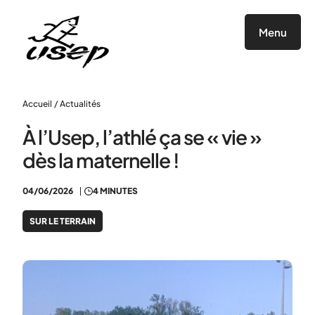
Panneau de gestion des cookies
Menu
Accueil
/
Actualités
À l’Usep, l’athlé ça se « vie »
dès la maternelle !
04/06/2026
4 MINUTES
SUR LE TERRAIN