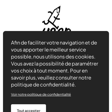
Afin de faciliter votre navigation et de
vous apporter le meilleur service
possible, nous utilisons des cookies.
Vous avez la possibilité de paramétrer
Adhérer
vos choix à tout moment. Pour en
Se documenter
savoir plus, veuillez consulter notre
Nos partenaires
politique de confidentialité.
Nous trouver
Actualités récentes
Voir notre politique de confidentialité
Assurances
Tout accepter