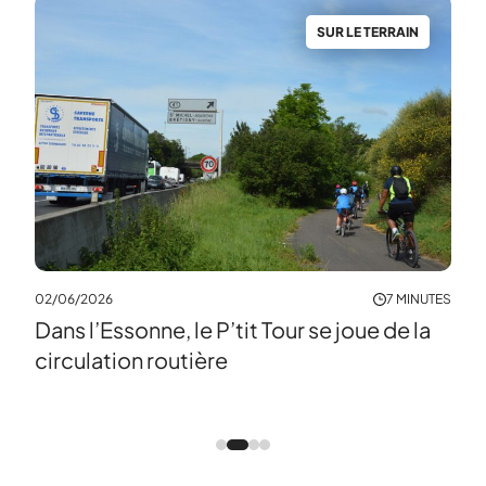
N
SUR LE TERRAIN
NUTES
02/06/2026
7 MINUTES
04/0
Dans l’Essonne, le P’tit Tour se joue de la
Les
circulation routière
en 