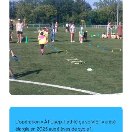
« À l’Usep, l’athlé ça se VIE ! »
L’opération
a été
élargie en 2025 aux élèves de cycle 1,