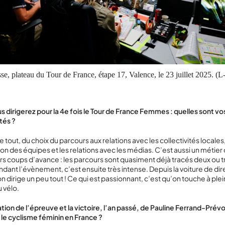
e, plateau du Tour de France, étape 17, Valence, le 23 juillet 2025. (L
s dirigerez pour la 4
e
fois le Tour de France Femmes : quelles sont vo
tés ?
 tout, du choix du parcours aux relations avec les collectivités locales
ion des équipes et les relations avec les médias. C’est aussi un métier o
urs coups d’avance : les parcours sont quasiment déjà tracés deux ou tr
ndant l’évènement, c’est ensuite très intense. Depuis la voiture de dir
n dirige un peu tout ! Ce qui est passionnant, c’est qu’on touche à plei
 vélo.
tion de l’épreuve et la victoire, l’an passé, de Pauline Ferrand-Prévo
le cyclisme féminin en France ?