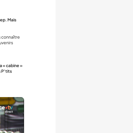
sep. Mais
s connaître
ouvenirs
a « cabine »
 P’tits