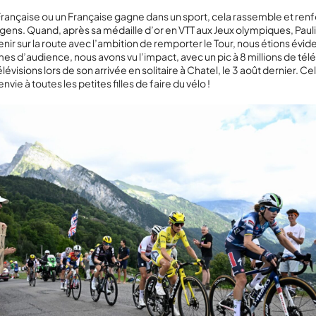
ançaise ou un Française gagne dans un sport, cela rassemble et ren
s gens. Quand, après sa médaille d’or en VTT aux Jeux olympiques, Paulin
enir sur la route avec l’ambition de remporter le Tour, nous étions év
rmes d’audience, nous avons vu l’impact, avec un pic à 8 millions de té
lévisions lors de son arrivée en solitaire à Chatel, le 3 août dernier. Ce
vie à toutes les petites filles de faire du vélo !