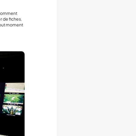
e comment
r de fiches.
 tout moment