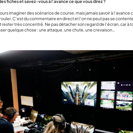
s fiches et savez-vous à l’avance ce que vous direz ?
ours imaginer des scénarios de course, mais jamais savoir à l’avanc
érouler. C’est du commentaire en direct et l’on ne peut pas se contente
out rester très concentré. Ne pas détacher son regard de l’écran, car à
asser quelque chose : une attaque, une chute, une crevaison…