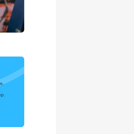
e,
ep.