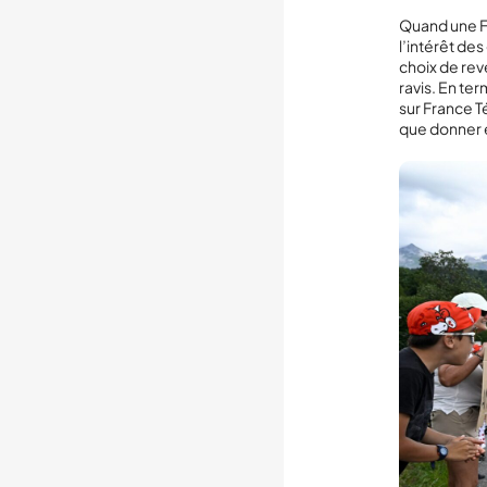
Quand une Fr
l’intérêt de
choix de rev
ravis. En te
sur France Té
que donner en