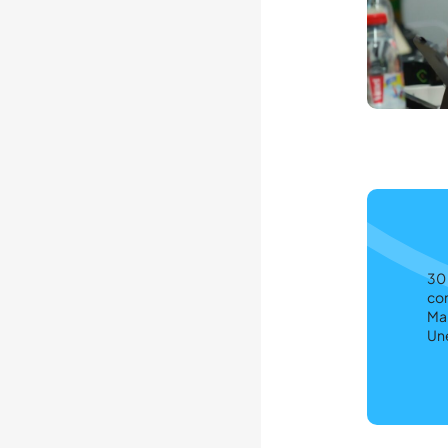
30 
com
Mar
Une