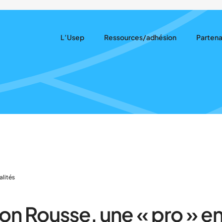
L’Usep
Ressources/adhésion
Partena
Notre rôle
Ressources pédagogiques
Nous so
Notre projet
Adhésion
Nos par
Qui sommes-nous ?
Assurances
Nos actions
Actualités récentes
alités
on Rousse, une « pro » e