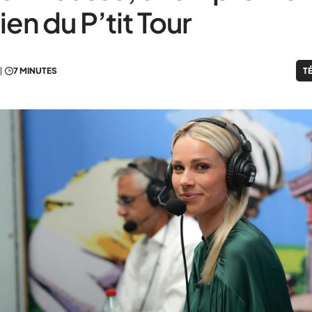
ien du P’tit Tour
7 MINUTES
T