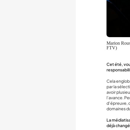
Marion Rouss
FTV)
Cet été, vou
responsabili
Cela englobe
par la sélect
avoir plusie
l’avance. Pe
d’épreuve, o
domaines du
La médiatisa
déjà changé 