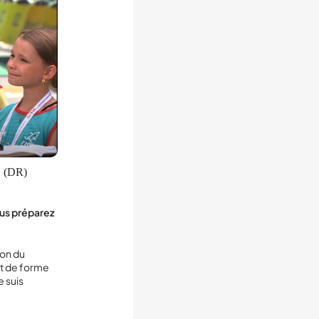
. (DR)
ous préparez
ion du
at de forme
e suis