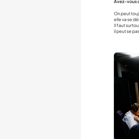
Avez-vous de
On peut touj
elle va se d
Il faut surt
il peut se p