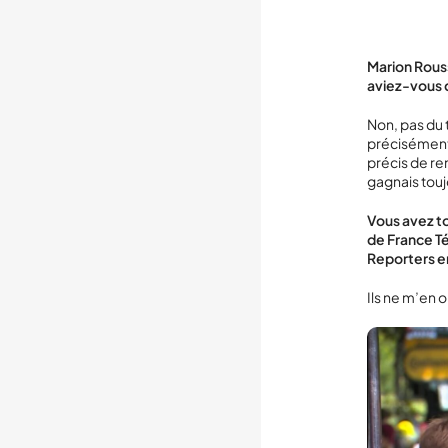
Marion Rouss
aviez-vous 
Non, pas du 
précisément s
précis de re
gagnais toujou
Vous avez to
de France Té
Reporters en
Ils ne m’en o