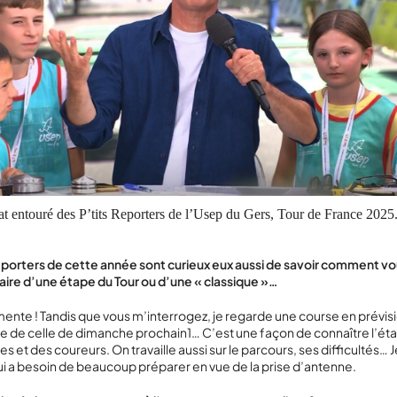
t entouré des P’tits Reporters de l’Usep du Gers, Tour de France 2025
eporters de cette année sont curieux eux aussi de savoir comment v
ire d’une étape du Tour ou d’une « classique »…
nte ! Tandis que vous m’interrogez, je regarde une course en prévis
 de celle de dimanche prochain
1
… C’est une façon de connaître l’ét
 et des coureurs. On travaille aussi sur le parcours, ses difficultés… J
i a besoin de beaucoup préparer en vue de la prise d’antenne.