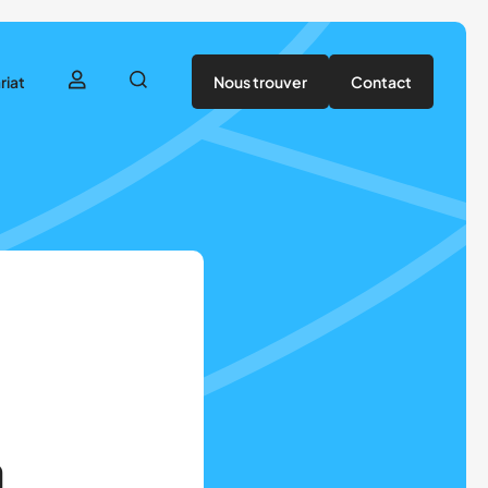
riat
Nous trouver
Contact
utenir
tenaires
n