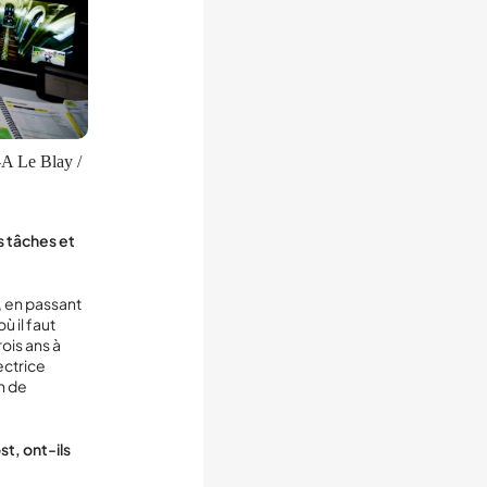
-A Le Blay /
s tâches et
, en passant
ù il faut
ois ans à
ectrice
n de
st, ont-ils