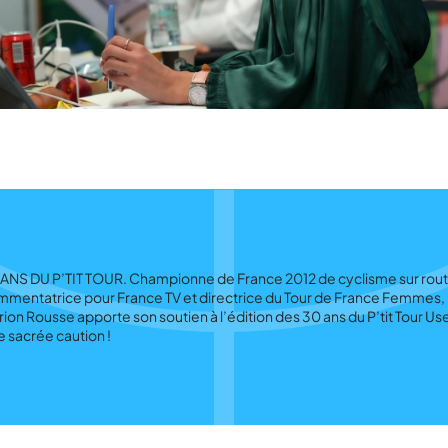
ANS DU P’TIT TOUR. Championne de France 2012 de cyclisme sur rout
mentatrice pour France TV et directrice du Tour de France Femmes,
ion Rousse apporte son soutien à l’édition des 30 ans du P’tit Tour Us
 sacrée caution !