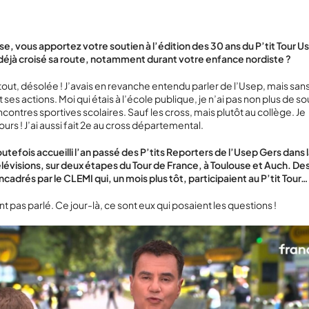
e, vous apportez votre soutien à l’édition des 30 ans du P’tit Tour U
déjà croisé sa route, notamment durant votre enfance nordiste ?
tout, désolée ! J’avais en revanche entendu parler de l’Usep, mais san
es actions. Moi qui étais à l’école publique, je n’ai pas non plus de s
ncontres sportives scolaires. Sauf les cross, mais plutôt au collège. Je
rs ! J’ai aussi fait 2
e
au cross départemental.
utefois accueilli l’an passé des P’tits Reporters de l’Usep Gers dans l
lévisions, sur deux étapes du Tour de France, à Toulouse et Auch. Des
cadrés par le CLEMI qui, un mois plus tôt, participaient au P’tit Tour…
nt pas parlé. Ce jour-là, ce sont eux qui posaient les questions !