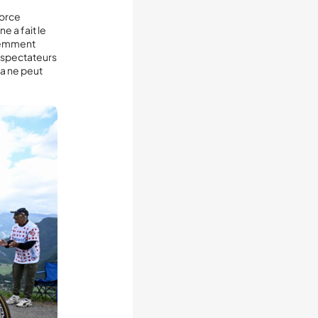
force
e a fait le
idemment
léspectateurs
la ne peut