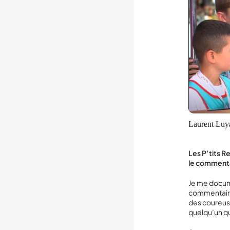
Laurent Luya
Les P’tits R
le commenta
Je me docume
commentaire
des coureuses
quelqu’un qu