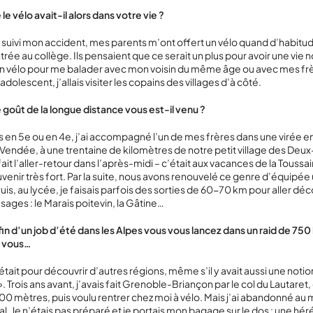
le vélo avait-il alors dans votre vie ?
a suivi mon accident, mes parents m’ont offert un vélo quand d’habitude
rée au collège. Ils pensaient que ce serait un plus pour avoir une vie 
mon vélo pour me balader avec mon voisin du même âge ou avec mes fr
adolescent, j’allais visiter les copains des villages d’à côté.
oût de la longue distance vous est-il venu ?
s en 5
e
ou en 4
e
, j’ai accompagné l’un de mes frères dans une virée e
Vendée, à une trentaine de kilomètres de notre petit village des Deu
it l’aller-retour dans l’après-midi – c’était aux vacances de la Toussain
venir très fort. Par la suite, nous avons renouvelé ce genre d’équipée
Puis, au lycée, je faisais parfois des sorties de 60-70 km pour aller déc
sages : le Marais poitevin, la Gâtine…
a fin d’un job d’été dans les Alpes vous vous lancez dans un raid de 75
z vous…
était pour découvrir d’autres régions, même s’il y avait aussi une notio
. Trois ans avant, j’avais fait Grenoble-Briançon par le col du Lautaret,
000 mètres, puis voulu rentrer chez moi à vélo. Mais j’ai abandonné au m
l. Je n’étais pas préparé et je portais mon bagage sur le dos : une héré