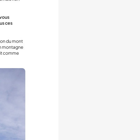
 vous
ous ces
sion du mont
 en montagne
 fait comme