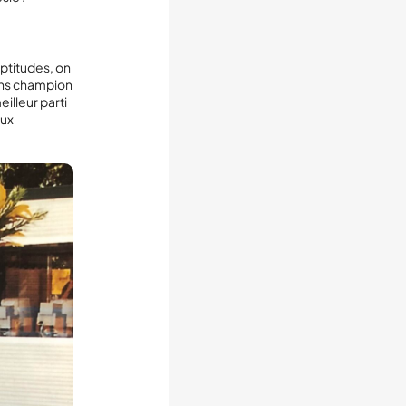
aptitudes, on
iens champion
eilleur parti
eux