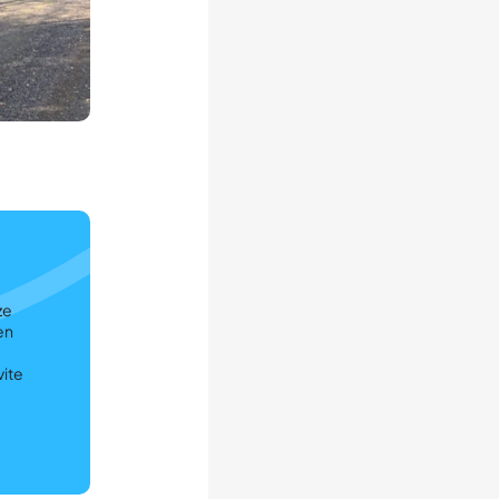
ze
en
vite