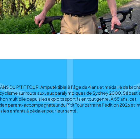
ANS DU P’TIT TOUR. Amputé tibial à l’âge de 4 ans et médaillé de bron
cyclisme sur route aux Jeux paralympiques de Sydney 2000, Sébasti
hon multiplie depuis les exploits sportifs en tout genre. À 55 ans, cet
ien parent-accompagnateur du P’tit Tour parraine l’édition 2026 et in
s les enfants à pédaler pour leur santé.