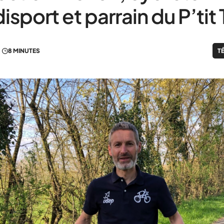
isport et parrain du P’tit 
8 MINUTES
T