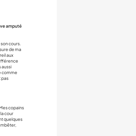
ouve amputé
é son cours.
esure de ma
eil aux
différence
s aussi
vre comme
t pas
. Mes copains
la cour
ent quelques
’embêter,