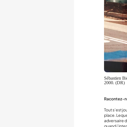
Sébastien Bi
2000. (DR)
Racontez-
Tout s’est jo
place. Leque
adversaire d’
quand j’inter