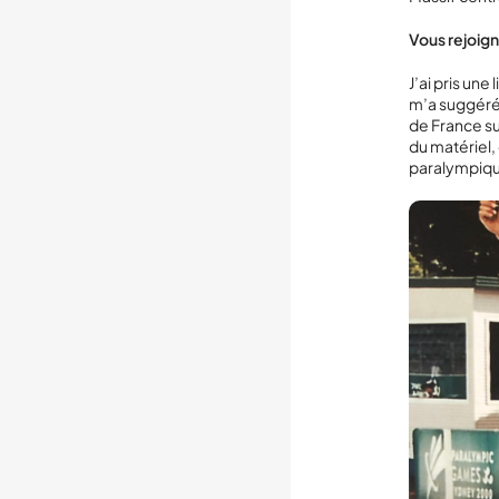
Vous rejoign
J’ai pris un
m’a suggéré 
de France sur
du matériel,
paralympique