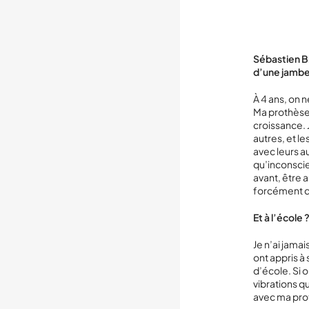
Sébastien B
d’une jambe
À 4 ans, on n
Ma prothèse 
croissance. 
autres, et l
avec leurs au
qu’inconscie
avant, être a
forcément d
Et à l’école 
Je n’ai jama
ont appris à
d’école. Si 
vibrations qu
avec ma pro