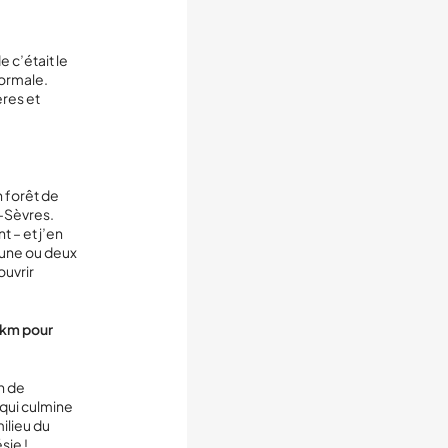
 c’était le
normale.
ères et
n forêt de
x-Sèvres.
t – et j’en
 une ou deux
ouvrir
0 km pour
n de
 qui culmine
ilieu du
sie !