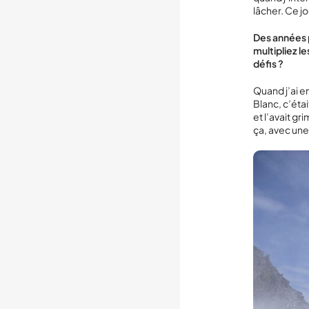
lâcher. Ce jo
Des années p
multipliez l
défis ?
Quand j’ai e
Blanc, c’éta
et l’avait gr
ça, avec une