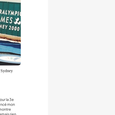
e Sydney
our la 3
e
evancé mon
 montre
jamais rien