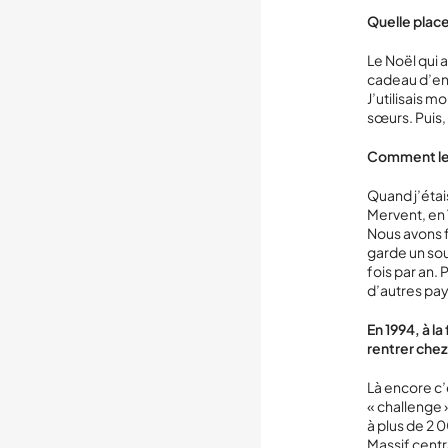
Quelle place 
Le Noël qui 
cadeau d’ent
J’utilisais 
sœurs. Puis, 
Comment le g
Quand j’étai
Mervent, en 
Nous avons fa
garde un sou
fois par an. 
d’autres pay
En 1994, à l
rentrer che
Là encore c’
« challenge »
à plus de 2 
Massif centra