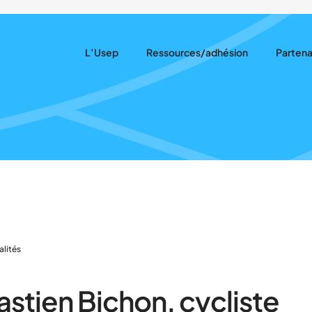
L’Usep
Ressources/adhésion
Partena
Notre rôle
Ressources pédagogiques
Nous so
Notre projet
Adhésion
Nos par
Qui sommes-nous ?
Assurances
Nos actions
Actualités récentes
alités
stien Bichon, cycliste