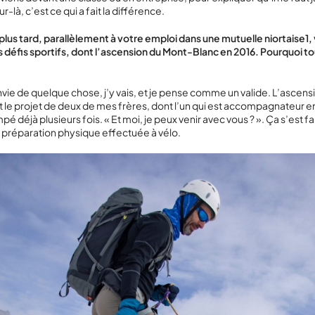
ur-là, c’est ce qui a fait la différence.
lus tard, parallèlement à votre emploi dans une mutuelle niortaise
1
,
es défis sportifs, dont l’ascension du Mont-Blanc en 2016. Pourquoi t
nvie de quelque chose, j’y vais, et je pense comme un valide. L’ascen
it le projet de deux de mes frères, dont l’un qui est accompagnateur
impé déjà plusieurs fois. « Et moi, je peux venir avec vous ? ». Ça s’est
 préparation physique effectuée à vélo.