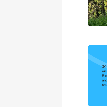
30 
en 
Bic
anc
tou