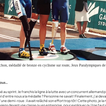
chon, médaillé de bronze en cyclisme sur route, Jeux Paralympiques d
nous…
ué au sprint. Je franchis la ligne à la lutte avec un concurrent allemand p
l d’entre nous a la médaille ? Personne ne savait ! Finalement, j’ai d
une demi-roue : il avait relâché son effort trop tôt ! Cette photo, je la
viens devant une classe ou en entreprise, pour expliquer qu’il ne faut 