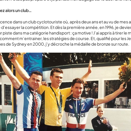
ez alors un club…
e licence dans un club cyclotouriste où, après deux ans et au vu de mes 
d’essayer la compétition. Et dès la première année, en 1996, je dev
 piste dans ma catégorie handisport : ça motive ! J’ai appris à tirer le m
 comment m’entrainer, les stratégies de course. Et, qualifié pour les J
s de Sydney en 2000, j’y décroche la médaille de bronze sur route.