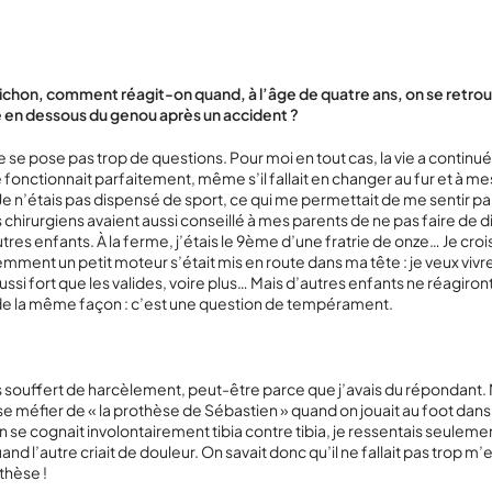
ichon, comment réagit-on quand, à l’âge de quatre ans, on se retr
 en dessous du genou après un accident ?
e se pose pas trop de questions. Pour moi en tout cas, la vie a continu
fonctionnait parfaitement, même s’il fallait en changer au fur et à m
Je n’étais pas dispensé de sport, ce qui me permettait de me sentir par
es chirurgiens avaient aussi conseillé à mes parents de ne pas faire de 
tres enfants. À la ferme, j’étais le 9
ème
d’une fratrie de onze… Je croi
mment un petit moteur s’était mis en route dans ma tête : je veux vi
ussi fort que les valides, voire plus… Mais d’autres enfants ne réagiron
e la même façon : c’est une question de tempérament.
?
is souffert de harcèlement, peut-être parce que j’avais du répondant
 se méfier de « la prothèse de Sébastien » quand on jouait au foot dans 
on se cognait involontairement tibia contre tibia, je ressentais seulem
and l’autre criait de douleur. On savait donc qu’il ne fallait pas trop m
thèse !