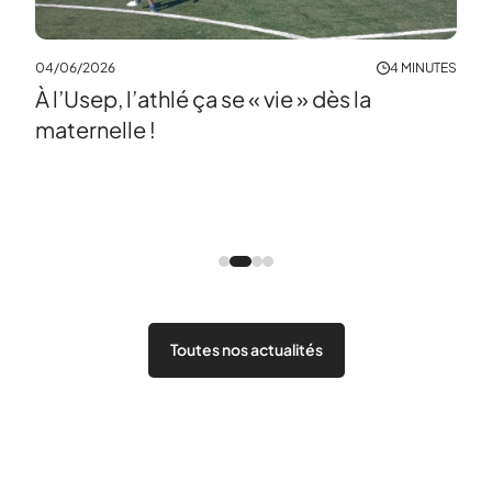
04/06/2026
4 MINUTES
À l’Usep, l’athlé ça se « vie » dès la
maternelle !
NUTES
02/0
Dan
cir
Toutes nos actualités